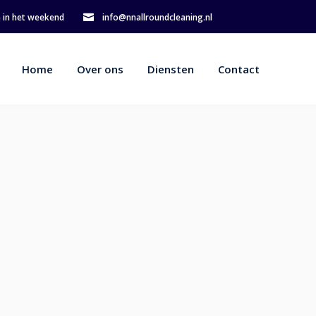
en in het weekend
info@nnallroundcleaning.nl
Home
Over ons
Diensten
Contact